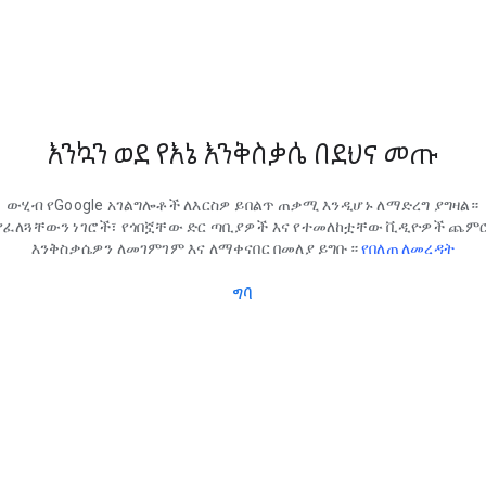
እንኳን ወደ የእኔ እንቅስቃሴ በደህና መጡ
ውሂብ የGoogle አገልግሎቶች ለእርስዎ ይበልጥ ጠቃሚ እንዲሆኑ ለማድረግ ያግዛል።
የፈለጓቸውን ነገሮች፣ የጎበኟቸው ድር ጣቢያዎች እና የተመለከቷቸው ቪዲዮዎች ጨም
እንቅስቃሴዎን ለመገምገም እና ለማቀናበር በመለያ ይግቡ።
የበለጠ ለመረዳት
ግባ